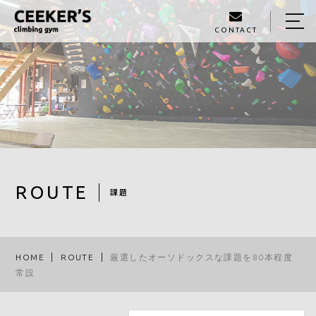
CONTACT
HOME
ABOUT US
PRICE LIST
ROUTE
STAFF
ROUTE
課題
BLOG
ACCESS
HOME
ROUTE
厳選したオーソドックスな課題を80本程度
常設
050-6869-7398