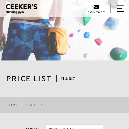
CONTACT
HOME
ABOUT US
PRICE LIST
ROUTE
STAFF
PRICE LIST
料金設定
BLOG
ACCESS
HOME
PRICE LIST
050-6869-7398