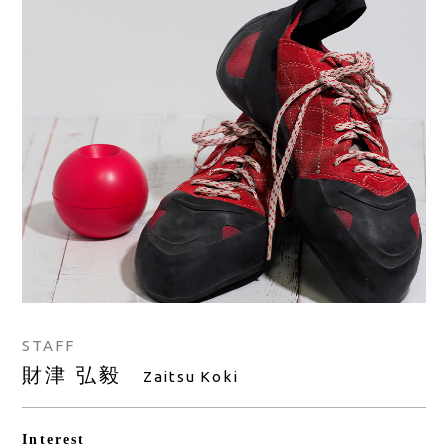
STAFF
財津 弘毅
Zaitsu Koki
Interest