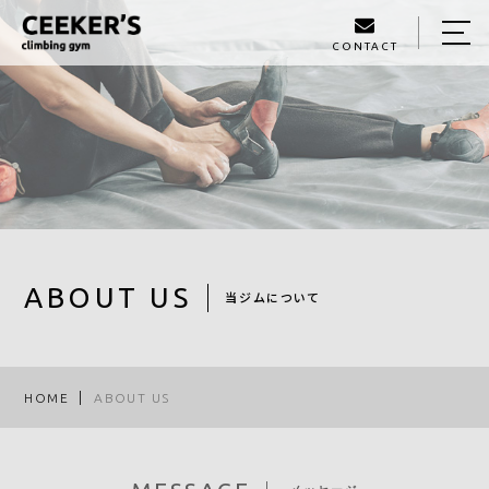
CONTACT
HOME
ABOUT US
PRICE LIST
ROUTE
STAFF
ABOUT US
当ジムについて
BLOG
ACCESS
HOME
ABOUT US
050-6869-7398